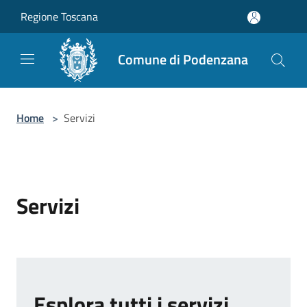
Salta al contenuto principale
Regione Toscana
Comune di Podenzana
Home
>
Servizi
Servizi
Esplora tutti i servizi