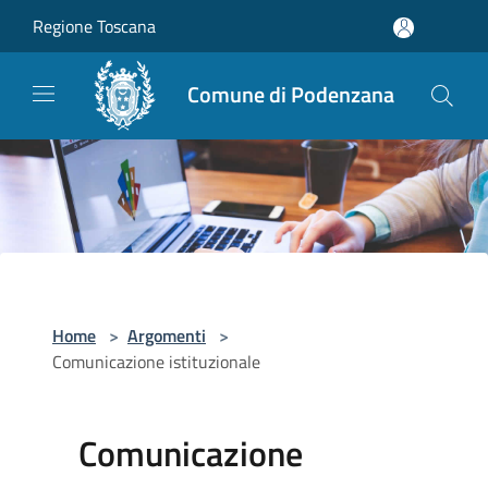
Salta al contenuto principale
Regione Toscana
Comune di Podenzana
Home
>
Argomenti
>
Comunicazione istituzionale
Comunicazione