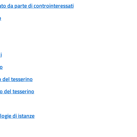
to da parte di controinteressati
o
i
to
o del tesserino
vo del tesserino
logie di istanze