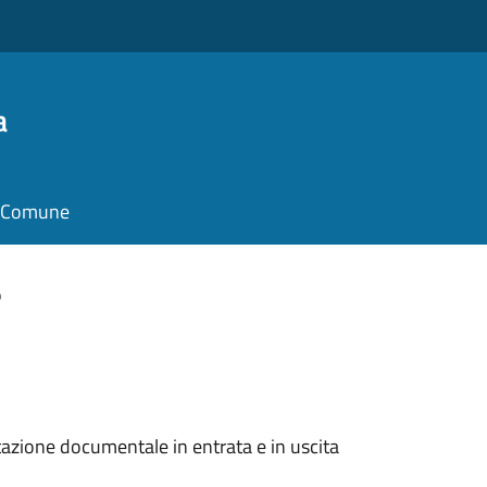
a
il Comune
o
ntazione documentale in entrata e in uscita