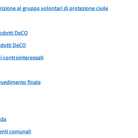
rizione al gruppo volontari di protezione civile
rodotti DeCO
odotti DeCO
i controinteressati
ovvedimento finale
ada
enti comunali