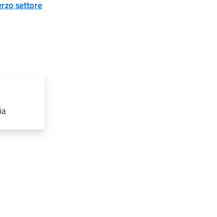
erzo settore
ia