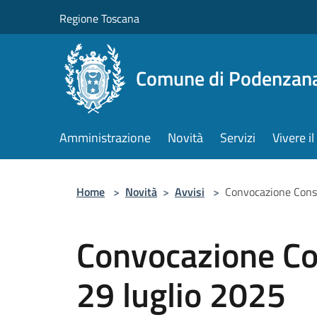
Salta al contenuto principale
Regione Toscana
Comune di Podenzan
Amministrazione
Novità
Servizi
Vivere 
Home
>
Novità
>
Avvisi
>
Convocazione Cons
Convocazione Co
29 luglio 2025