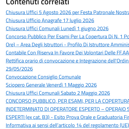
Contenuti correlati
Chiusura Uffici 5 Agosto 2026 per Festa Patronale Nost
Chiusura Ufficio Anagrafe 17 luglio 2026
Chiusura Uffici Comunali Lunedì 1 giugno 2026
Concorso Pubblico Per Esami Per La Copertura Di N. 1 P
Ore) – Area Degli Istruttori - Profilo Di Istruttore Ammi
Contabile Con Riserva In Favore Dei Volontari Delle FF.AA
Rettifica orario di convocazione e Integrazione dell'Ordi
29/05/2026
Convocazione Consiglio Comunale
Sciopero Generale Venerdì 1 Maggio 2026
Chiusura Uffici Comunali Sabato 2 Maggio 2026
CONCORSO PUBBLICO, PER ESAMI, PER LA COPERTURA 
INDETERMINATO DI OPERATORE ESPERTO – OPERAIO S
ESPERTI (ex cat. B3) - Esito Prova Orale e Graduatoria Fi
Informativa ai sensi dell’articolo 14 del regolamento (UE