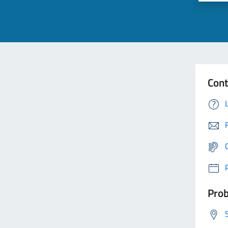
Cont
Prob